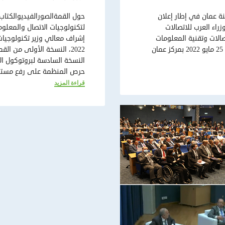
نة عمان في إطار إعلان
حول القمةالصورالفيديوالكتاب
202 (قرار مجلس الوزراء العرب للاتصالات
لتكنولوجيات الاتصال والمعلوم
سخة 31 من معرض الاتصالات وتقنية المعلومات
كومكس 2022، وذلك خلال الفترة الممتدة من 23 إلى 25 مايو 2022 بمركز عمان
2022، النسخة الأولى من ال
النسخة السادسة لبروتوكول ال
حرص المنظمة على رفع مستوى
قراءة المزيد