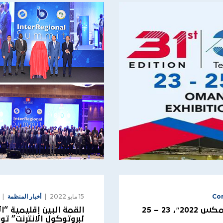
Co
15 مايو 2022
أخبار المنظمة
معرض الاتصالات وتقنية المعلومات، “كومكس 2022″، 23 – 25
القمة البين إقليمية “
لبروتوكول الانترنت” تونس- 9 ما