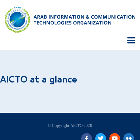
AICTO at a glance
© Copyright AICTO 2020
facebook
twitter
Youtube
flickr